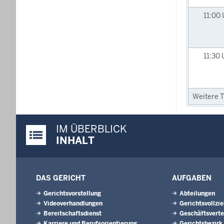
11:00
11:30
Weitere T
IM ÜBERBLICK
Justiz-Portal im Überblick:
INHALT
DAS GERICHT
AUFGABEN
Gerichtsvorstellung
Abteilungen
Videoverhandlungen
Gerichtsvollzi
Bereitschaftsdienst
Geschäftsverte
Karriere und Berufsorientierung
Gerichtsbezirk