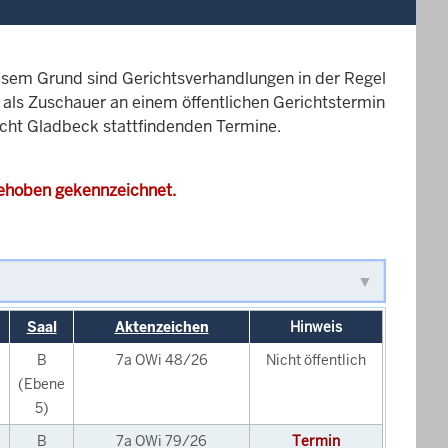
esem Grund sind Gerichtsverhandlungen in der Regel
it als Zuschauer an einem öffentlichen Gerichtstermin
richt Gladbeck stattfindenden Termine.
gehoben gekennzeichnet.
Saal
Aktenzeichen
Hinweis
B
7a OWi 48/26
Nicht öffentlich
(Ebene
5)
B
7a OWi 79/26
Termin