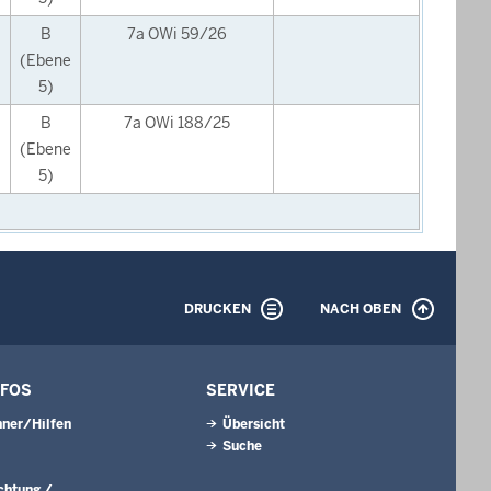
B
7a OWi 59/26
(Ebene
5)
B
7a OWi 188/25
(Ebene
5)
DRUCKEN
NACH OBEN
NFOS
SERVICE
ner/Hilfen
Übersicht
Suche
ichtung /