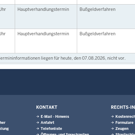
Uhr
Hauptverhandlungstermin
Bußgeldverfahren
Uhr
Hauptverhandlungstermin
Bußgeldverfahren
ermininformationen liegen für heute, den 07.08.2026, nicht vor.
KONTAKT
RECHTS-I
E-Mail - Hinweis
Kostenrech
eher
Anfahrt
Formulare
ilung
Telefonliste
Zeugen
Öffnungs- und Sprechzeiten
Streitschl