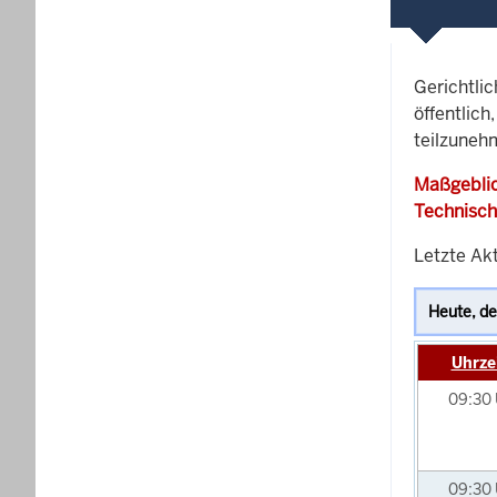
Gerichtli
öffentlich
teilzuneh
Maßgeblic
Technisch
Letzte Ak
Uhrze
09:30
09:30