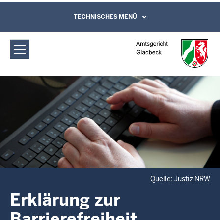
Direkt zum Inhalt
Amtsgericht Gladbeck: Erklärung zur
TECHNISCHES MENÜ
Leichte Sprache, Gebärdensprachenvideo
und Kontaktformular
Barrierefreiheit
Quelle: Justiz NRW
Erklärung zur
Barrierefreiheit