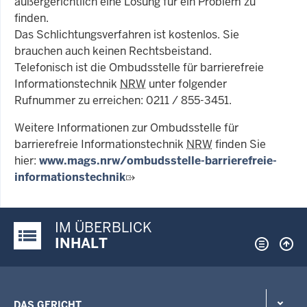
außergerichtlich eine Lösung für ein Problem zu
finden.
Das Schlichtungsverfahren ist kostenlos. Sie
brauchen auch keinen Rechtsbeistand.
Telefonisch ist die Ombudsstelle für barrierefreie
Informationstechnik
NRW
unter folgender
Rufnummer zu erreichen: 0211 / 855-3451.
Weitere Informationen zur Ombudsstelle für
barrierefreie Informationstechnik
NRW
finden Sie
hier:
www.mags.nrw/ombudsstelle-barrierefreie-
informationstechnik
IM ÜBERBLICK
Justiz-Portal im Überblick:
INHALT
DAS GERICHT